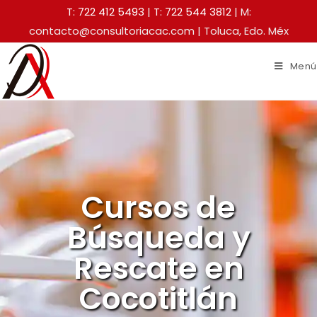
T: 722 412 5493
|
T: 722 544 3812
| M:
contacto@consultoriacac.com | Toluca, Edo. Méx
Menú
Cursos de
Búsqueda y
Rescate en
Cocotitlán