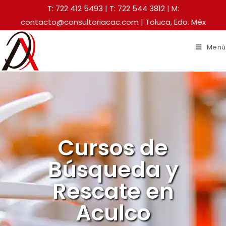
T: 722 412 5493
|
T: 722 544 3812
| M:
contacto@consultoriacac.com | Toluca, Edo. Méx
Menú
Cursos de
Búsqueda y
Rescate en
Aculco