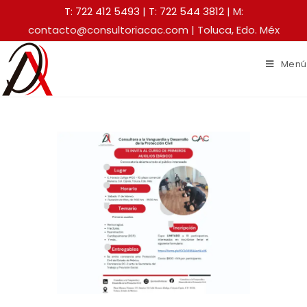
T: 722 412 5493
|
T: 722 544 3812
| M:
contacto@consultoriacac.com | Toluca, Edo. Méx
Menú