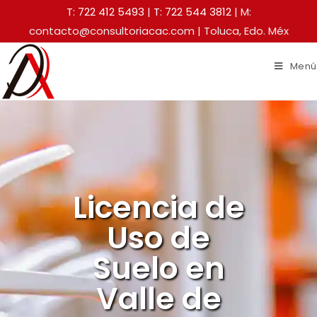
T: 722 412 5493
|
T: 722 544 3812
| M:
contacto@consultoriacac.com | Toluca, Edo. Méx
Menú
Licencia de
Uso de
Suelo en
Valle de