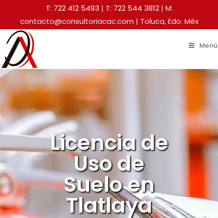
T: 722 412 5493
|
T: 722 544 3812
| M:
contacto@consultoriacac.com | Toluca, Edo. Méx
Menú
Licencia de
Uso de
Suelo en
Tlatlaya