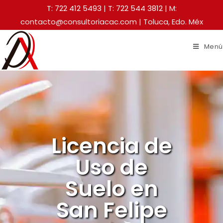
T: 722 412 5493
|
T: 722 544 3812
| M:
contacto@consultoriacac.com | Toluca, Edo. Méx
Menú
Licencia de
Uso de
Suelo en
San Felipe