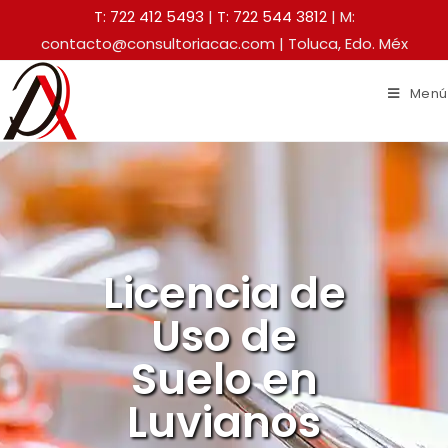
T: 722 412 5493
|
T: 722 544 3812
| M:
contacto@consultoriacac.com | Toluca, Edo. Méx
Menú
Licencia de
Uso de
Suelo en
Luvianos