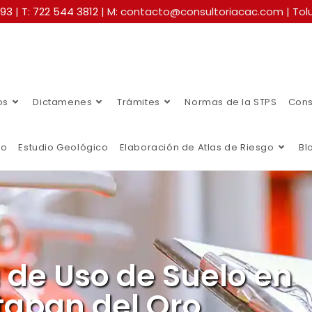
493
|
T: 722 544 3812
| M: contacto@consultoriacac.com | Tolu
os
Dictamenes
Trámites
Normas de la STPS
Cons
co
Estudio Geológico
Elaboración de Atlas de Riesgo
Bl
a de Uso de Suelo en
tapan del Oro