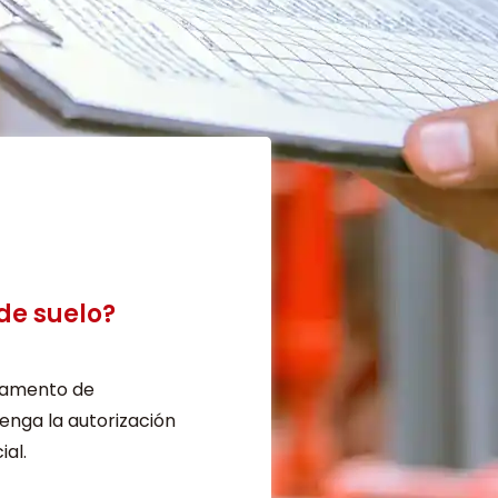
 de suelo?
rtamento de
enga la autorización
ial.