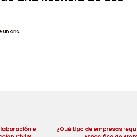
e un año.
laboración e
¿Qué tipo de empresas requ
ción Civil?
Específico de Prote