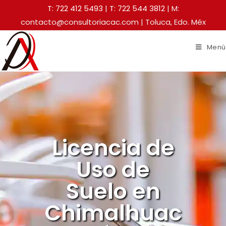
T: 722 412 5493
|
T: 722 544 3812
| M:
contacto@consultoriacac.com | Toluca, Edo. Méx
Menú
Licencia de
Uso de
Suelo en
Chimalhuac