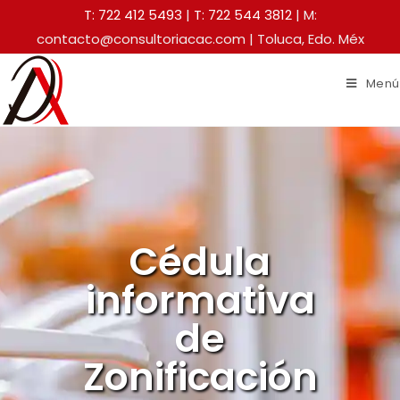
T: 722 412 5493
|
T: 722 544 3812
| M:
contacto@consultoriacac.com | Toluca, Edo. Méx
Menú
Cédula
informativa
de
Zonificación