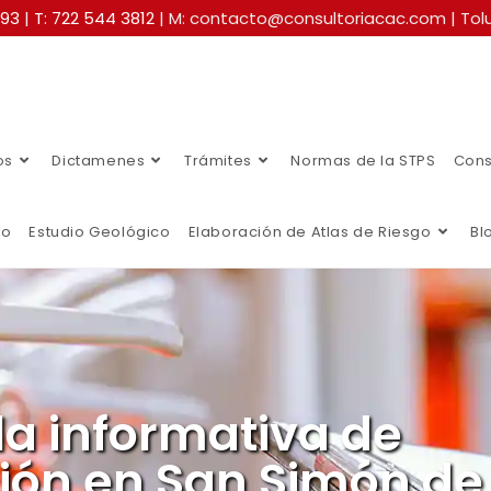
493
|
T: 722 544 3812
| M: contacto@consultoriacac.com | Tolu
os
Dictamenes
Trámites
Normas de la STPS
Cons
co
Estudio Geológico
Elaboración de Atlas de Riesgo
Bl
a informativa de
ción en San Simón de