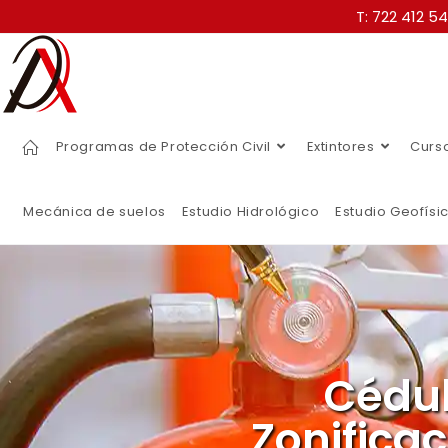
T: 722 412 5
Programas de Protección Civil
Extintores
Curs
Mecánica de suelos
Estudio Hidrológico
Estudio Geofísi
Cédul
Zonifica