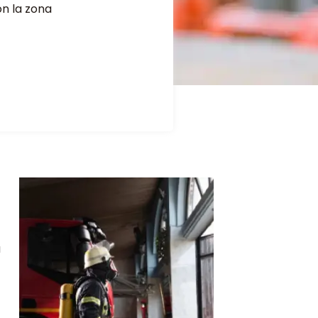
n la zona
?
a