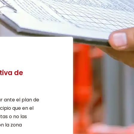
o?
tiva de
r ante el plan de
ipio que en el
tas o no las
n la zona