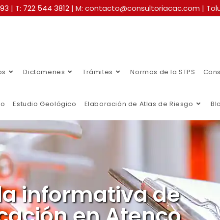
493
|
T: 722 544 3812
| M: contacto@consultoriacac.com | Tolu
os
Dictamenes
Trámites
Normas de la STPS
Cons
co
Estudio Geológico
Elaboración de Atlas de Riesgo
Bl
a informativa de
icación en Atenco