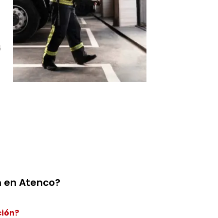
4
n en Atenco?
ción?