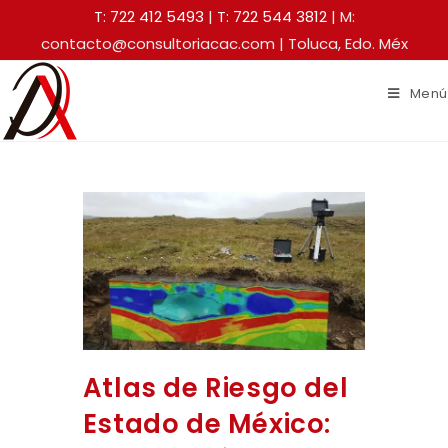
T: 722 412 5493
|
T: 722 544 3812
| M:
contacto@consultoriacac.com | Toluca, Edo. Méx
Menú
Atlas de Riesgo del
Estado de México: