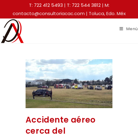
T: 722 412 5493
|
T: 722 544 3812
| M:
contacto@consultoriacac.com | Toluca, Edo. Méx
Menú
Accidente aéreo
cerca del