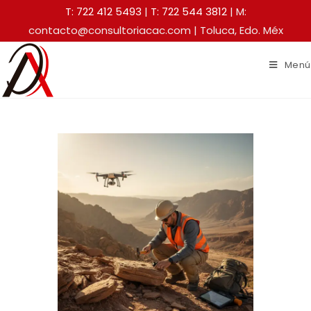
T: 722 412 5493
|
T: 722 544 3812
| M:
contacto@consultoriacac.com | Toluca, Edo. Méx
Menú