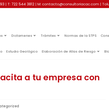
493
|
T: 722 544 3812
| M: contacto@consultoriacac.com | Tolu
os
Dictamenes
Trámites
Normas de la STPS
Cons
co
Estudio Geológico
Elaboración de Atlas de Riesgo
Bl
pacita a tu empresa con
ategorized