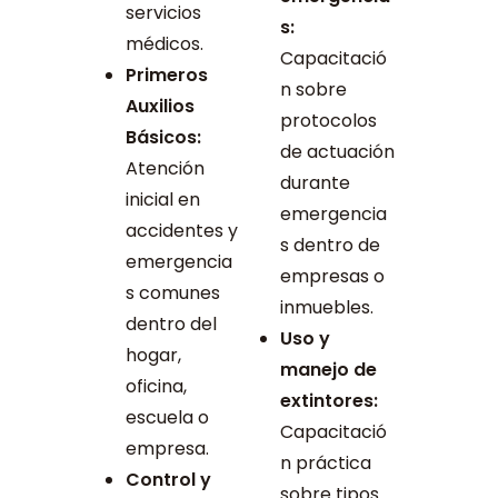
servicios
s:
médicos.
Capacitació
Primeros
n sobre
Auxilios
protocolos
Básicos:
de actuación
Atención
durante
inicial en
emergencia
accidentes y
s dentro de
emergencia
empresas o
s comunes
inmuebles.
dentro del
Uso y
hogar,
manejo de
oficina,
extintores:
escuela o
Capacitació
empresa.
n práctica
Control y
sobre tipos