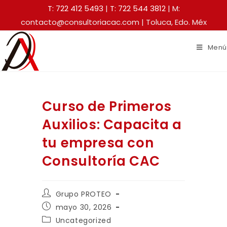
T: 722 412 5493
|
T: 722 544 3812
| M:
contacto@consultoriacac.com | Toluca, Edo. Méx
Menú
Curso de Primeros
Auxilios: Capacita a
tu empresa con
Consultoría CAC
Grupo PROTEO
mayo 30, 2026
Uncategorized