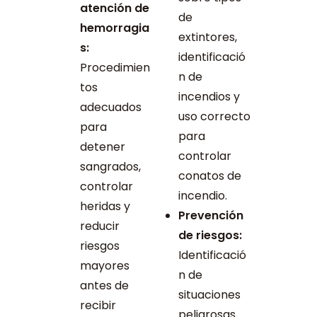
atención de
de
hemorragia
extintores,
s:
identificació
Procedimien
n de
tos
incendios y
adecuados
uso correcto
para
para
detener
controlar
sangrados,
conatos de
controlar
incendio.
heridas y
Prevención
reducir
de riesgos:
riesgos
Identificació
mayores
n de
antes de
situaciones
recibir
peligrosas