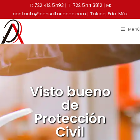
T: 722 412 5493
|
T: 722 544 3812
| M:
contacto@consultoriacac.com | Toluca, Edo. Méx
Menú
Visto bueno
de
Protección
Civil