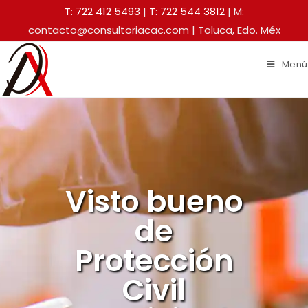
T: 722 412 5493
|
T: 722 544 3812
| M:
contacto@consultoriacac.com | Toluca, Edo. Méx
Menú
Visto bueno
de
Protección
Civil