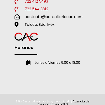
722 412 5493
722 544 3812
contacto@consultoriacac.com
Toluca, Edo. Méx
Horarios
Lunes a Viernes 9:00 a 18:00
Sitio Desarrollado por [soydeaqui.net] |
Agencia de
Posicionamiento SEO