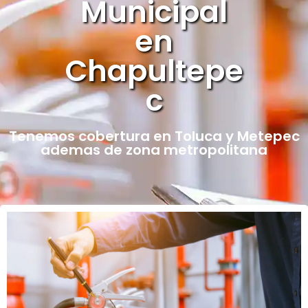
Municipal
en
Chapultepe
c
Tenemos cobertura en Toluca y Metepec
ademas de zona metropolitana