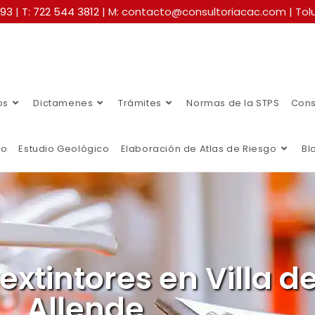
493
|
T: 722 544 3812
| M: contacto@consultoriacac.com | Tolu
os
Dictamenes
Trámites
Normas de la STPS
Cons
co
Estudio Geológico
Elaboración de Atlas de Riesgo
Bl
extintores en Villa d
Allende