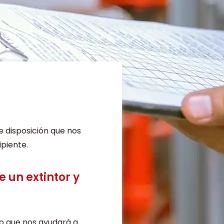
e disposición que nos
ipiente.
e un extintor y
ivo que nos ayudará a