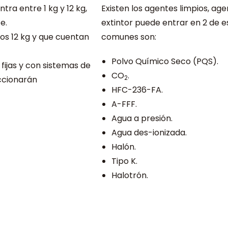
tra entre 1 kg y 12 kg,
Existen los agentes limpios, a
e.
extintor puede entrar en 2 de e
los 12 kg y que cuentan
comunes son:
Polvo Químico Seco (PQS).
 fijas y con sistemas de
CO
.
2
accionarán
HFC-236-FA.
A-FFF.
Agua a presión.
Agua des-ionizada.
Halón.
Tipo K.
Halotrón.