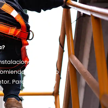
a?
stalaciones, giro de
ecomienda para riesgo
tor. Para riesgo alto