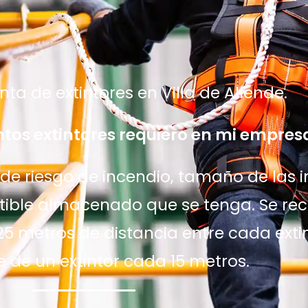
ta de extintores en Villa de Allende.
tos extintores requiero en mi empres
e riesgo de incendio, tamaño de las in
ustible almacenado que se tenga. Se r
25 metros de distancia entre cada extin
e de un extintor cada 15 metros.