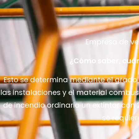
Empresa de ven
¿Cómo saber, cuán
Esto se determina mediante el grado d
las instalaciones y el material comb
de incendio ordinario un extintor con 
se requier