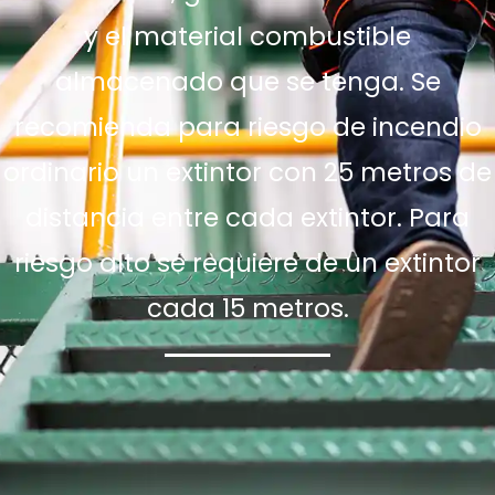
y el material combustible
almacenado que se tenga. Se
recomienda para riesgo de incendio
ordinario un extintor con 25 metros de
distancia entre cada extintor. Para
riesgo alto se requiere de un extintor
cada 15 metros.