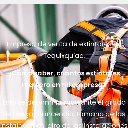
Empresa de venta de extintores en
Tequixquiac.
¿Cómo saber, cuántos extintores
requiero en mi empresa?
Esto se determina mediante el grado
de riesgo de incendio, tamaño de las
instalaciones, giro de las instalaciones