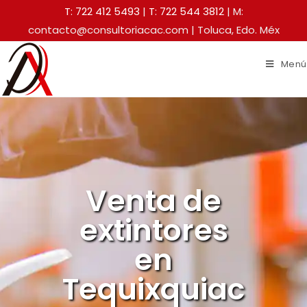
T: 722 412 5493
|
T: 722 544 3812
| M:
contacto@consultoriacac.com | Toluca, Edo. Méx
Menú
Venta de
extintores
en
Tequixquiac