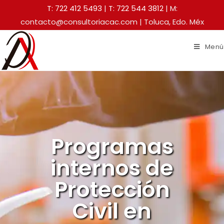
T: 722 412 5493
|
T: 722 544 3812
| M:
contacto@consultoriacac.com | Toluca, Edo. Méx
Menú
Programas
internos de
Protección
Civil en