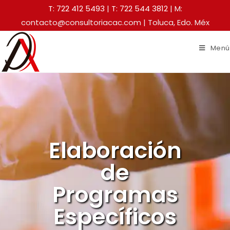
T: 722 412 5493
|
T: 722 544 3812
| M:
contacto@consultoriacac.com | Toluca, Edo. Méx
Menú
Elaboración
de
Programas
Específicos