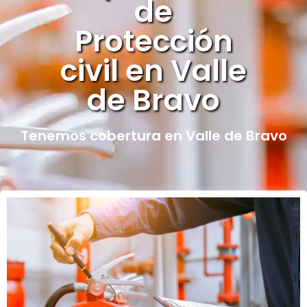
de
Protección
civil en Valle
de Bravo
Tenemos cobertura en Valle de Bravo