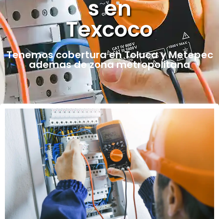
s en
Texcoco
Tenemos cobertura en Toluca y Metepec
ademas de zona metropolitana