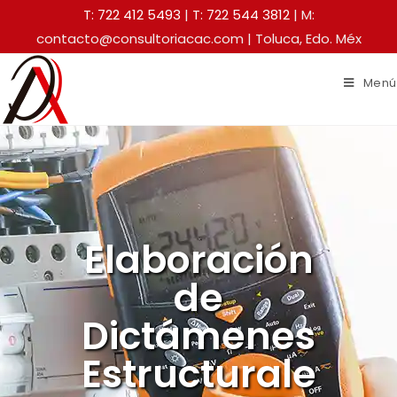
T: 722 412 5493
|
T: 722 544 3812
| M:
contacto@consultoriacac.com | Toluca, Edo. Méx
Menú
Elaboración
de
Dictámenes
Estructurale