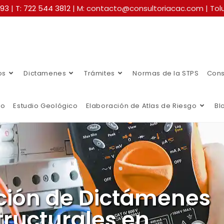
493
|
T: 722 544 3812
| M: contacto@consultoriacac.com | Tolu
os
Dictamenes
Trámites
Normas de la STPS
Cons
co
Estudio Geológico
Elaboración de Atlas de Riesgo
Bl
ción de Dictámenes
tructurales en