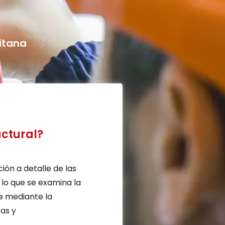
itana
uctural?
ión a detalle de las
 lo que se examina la
e mediante la
ras y