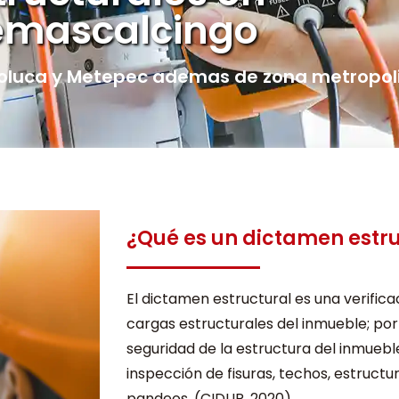
emascalcingo
oluca y Metepec ademas de zona metropol
¿Qué es un dictamen estr
El dictamen estructural es una verificac
cargas estructurales del inmueble; por
seguridad de la estructura del inmuebl
inspección de fisuras, techos, estructu
pandeos. (CIDUR, 2020)