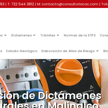
493
|
T: 722 544 3812
| M: contacto@consultoriacac.com | Tolu
os
Dictamenes
Trámites
Normas de la STPS
Cons
co
Estudio Geológico
Elaboración de Atlas de Riesgo
Bl
ción de Dictámenes
urales en Malinalco