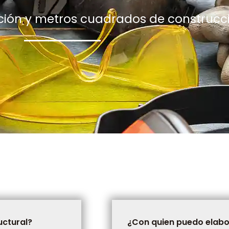
ación y metros cuadrados de construcci
uctural?
¿Con quien puedo elabo