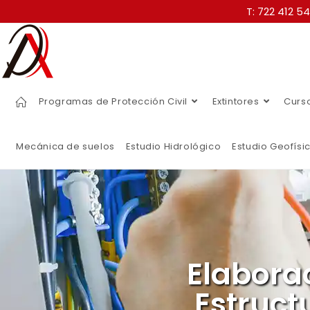
T: 722 412 5
Programas de Protección Civil
Extintores
Curs
Mecánica de suelos
Estudio Hidrológico
Estudio Geofísi
Elabora
Estruct