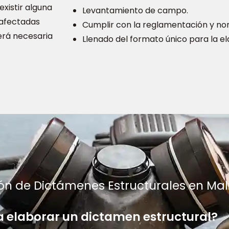
existir alguna
Levantamiento de campo.
 afectadas
Cumplir con la reglamentación y nor
erá necesaria
Llenado del formato único para la e
n de Dictámenes Estructurales en Mal
 elaborar un dictamen estructural?