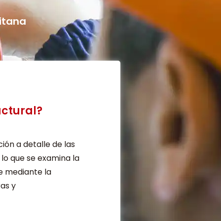
itana
uctural?
ión a detalle de las
 lo que se examina la
e mediante la
ras y