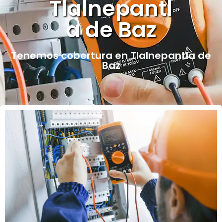
Tlalnepantl
a de Baz
Tenemos cobertura en Tlalnepantla de
Baz