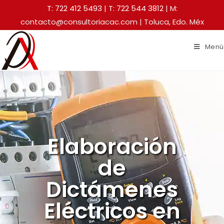
T: 722 412 5493
|
T: 722 544 3812
| M:
contacto@consultoriacac.com | Toluca, Edo. Méx
Menú
Elaboración
de
Dictámenes
Eléctricos en