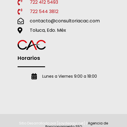
722 412 5493
722 544 3812
contacto@consultoriacac.com
Toluca, Edo. Méx
Horarios
Lunes a Viernes 9:00 a 18:00
Sitio Desarrollado por [soydeaqui.net] |
Agencia de
Posicionamiento SEO