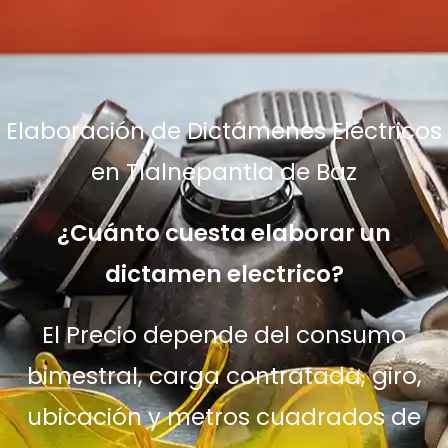
Elaboración de Dictámenes Eléctricos
en Tlalnepantla de Baz
¿Cuánto cuesta elaborar un
dictamen electrico?
El Precio depende del consumo
bimestral, carga contratada, giro,
ubicación y metros cuadrados de