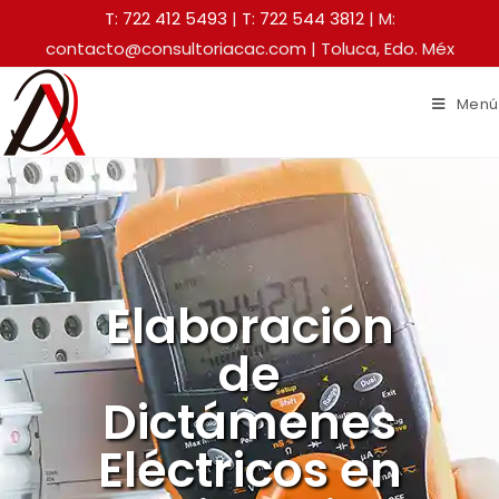
T: 722 412 5493
|
T: 722 544 3812
| M:
contacto@consultoriacac.com | Toluca, Edo. Méx
Menú
Elaboración
de
Dictámenes
Eléctricos en