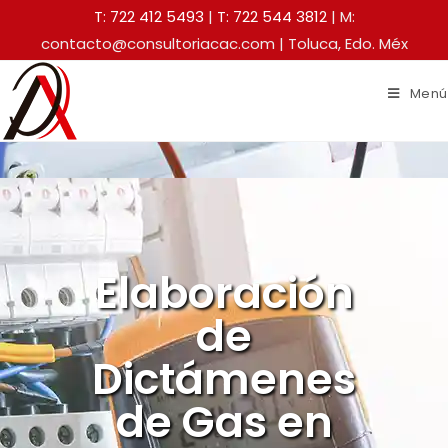
T: 722 412 5493
|
T: 722 544 3812
| M:
contacto@consultoriacac.com | Toluca, Edo. Méx
Menú
Elaboración
de
Dictámenes
de Gas en