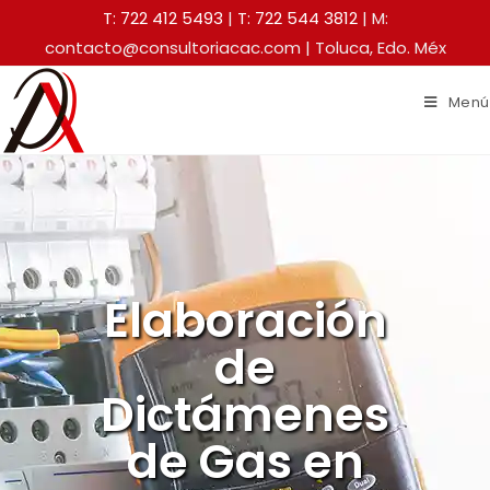
T: 722 412 5493
|
T: 722 544 3812
| M:
contacto@consultoriacac.com | Toluca, Edo. Méx
Menú
Elaboración
de
Dictámenes
de Gas en