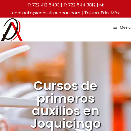
T: 722 412 5493
|
T: 722 544 3812
| M:
contacto@consultoriacac.com | Toluca, Edo. Méx
Menú
Cursos de
primeros
auxilios en
Joquicingo