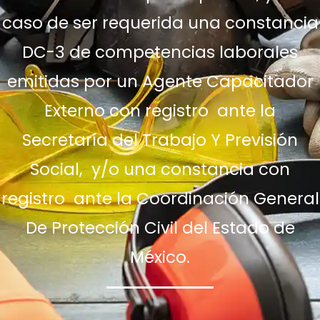
caso de ser requerida una constancia
DC-3 de competencias laborales
emitidas por un Agente Capacitador
Externo con registro ante la
Secretaría del Trabajo Y Previsión
Social, y/o una constancia con
registro ante la Coordinación General
De Protección Civil del Estado de
México.