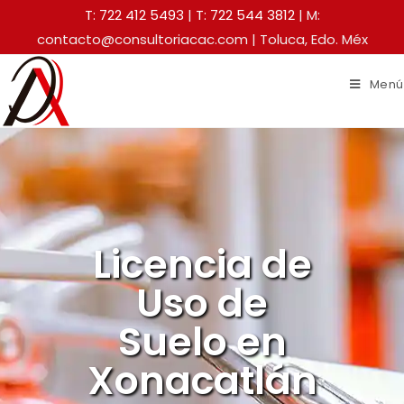
T: 722 412 5493
|
T: 722 544 3812
| M:
contacto@consultoriacac.com | Toluca, Edo. Méx
Menú
Licencia de
Uso de
Suelo en
Xonacatlán