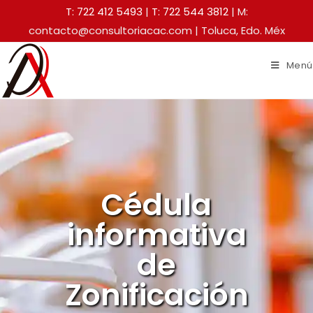
T: 722 412 5493
|
T: 722 544 3812
| M:
contacto@consultoriacac.com | Toluca, Edo. Méx
Menú
Cédula
informativa
de
Zonificación